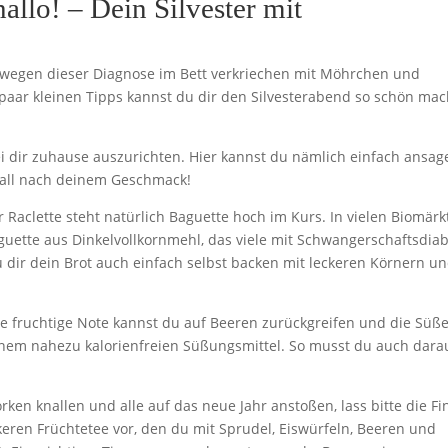
allo! – Dein Silvester mit
 wegen dieser Diagnose im Bett verkriechen mit Möhrchen und
paar kleinen Tipps kannst du dir den Silvesterabend so schön ma
bei dir zuhause auszurichten. Hier kannst du nämlich einfach ansag
m Fall nach deinem Geschmack!
 Raclette steht natürlich Baguette hoch im Kurs. In vielen Biomärk
uette aus Dinkelvollkornmehl, das viele mit Schwangerschaftsdia
u dir dein Brot auch einfach selbst backen mit leckeren Körnern u
 die fruchtige Note kannst du auf Beeren zurückgreifen und die Süß
inem nahezu kalorienfreien Süßungsmittel. So musst du auch dara
rken knallen und alle auf das neue Jahr anstoßen, lass bitte die Fi
keren Früchtetee vor, den du mit Sprudel, Eiswürfeln, Beeren und