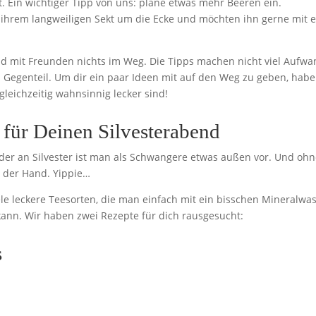
. Ein wichtiger Tipp von uns: plane etwas mehr Beeren ein.
hrem langweiligen Sekt um die Ecke und möchten ihn gerne mit e
end mit Freunden nichts im Weg. Die Tipps machen nicht viel Aufw
 Gegenteil. Um dir ein paar Ideen mit auf den Weg zu geben, hab
 gleichzeitig wahnsinnig lecker sind!
 für Deinen Silvesterabend
der an Silvester ist man als Schwangere etwas außen vor. Und oh
n der Hand. Yippie…
 viele leckere Teesorten, die man einfach mit ein bisschen Mineralwa
ann. Wir haben zwei Rezepte für dich rausgesucht:
s