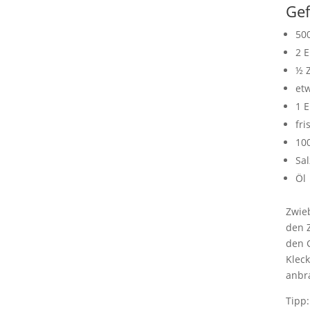
Gef
50
2 E
½ 
et
1 E
fri
100
Sal
Öl
Zwieb
den Z
den 
Klec
anbr
Tipp: