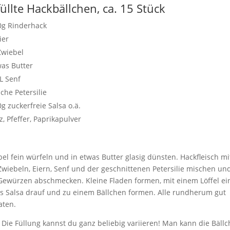
üllte Hackbällchen, ca. 15 Stück
0g Rinderhack
ier
Zwiebel
was Butter
L Senf
sche Petersilie
g zuckerfreie Salsa o.ä.
z, Pfeffer, Paprikapulver
el fein würfeln und in etwas Butter glasig dünsten. Hackfleisch mi
wiebeln, Eiern, Senf und der geschnittenen Petersilie mischen un
Gewürzen abschmecken. Kleine Fladen formen, mit einem Löffel ei
ks Salsa drauf und zu einem Bällchen formen. Alle rundherum gut
aten.
 Die Füllung kannst du ganz beliebig variieren! Man kann die Bäll