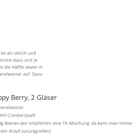
ee als üblich und
itrone dazu und je
lle die Hälfte davon in
neralwasser auf. Dazu
py Berry, 2 Gläser
neralwasser
0ml Cranberrysaft
0g Beeren (wir empfehlen eine TK-Mischung,
da kann man immer
der drauf zurückgreifen)