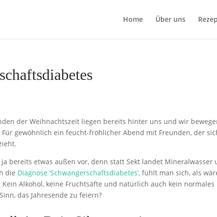
Home
Über uns
Rezep
schaftsdiabetes
unden der Weihnachtszeit liegen bereits hinter uns und wir beweg
. Für gewöhnlich ein feucht-fröhlicher Abend mit Freunden, der sic
zieht.
 ja bereits etwas außen vor, denn statt Sekt landet Mineralwasser
h die
Diagnose ‘Schwangerschaftsdiabetes’,
fühlt man sich, als wär
ein Alkohol, keine Fruchtsäfte und natürlich auch kein normales
Sinn, das Jahresende zu feiern?