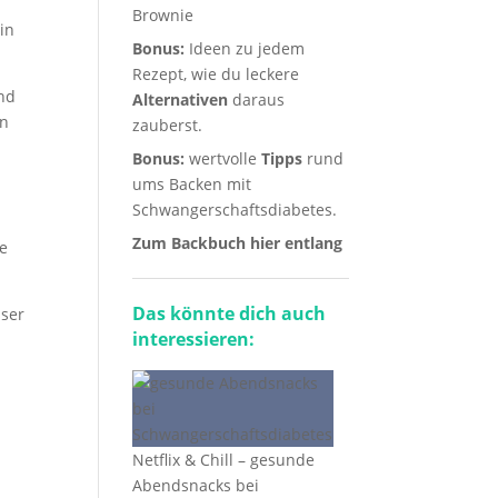
Brownie
in
Bonus:
Ideen zu jedem
Rezept, wie du leckere
and
Alternativen
daraus
en
zauberst.
Bonus:
wertvolle
Tipps
rund
ums Backen mit
Schwangerschaftsdiabetes.
Zum Backbuch hier entlang
ne
Das könnte dich auch
sser
interessieren:
Netflix & Chill – gesunde
Abendsnacks bei