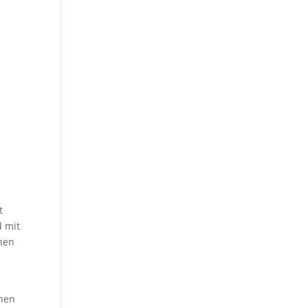
t
d mit
nen
chen